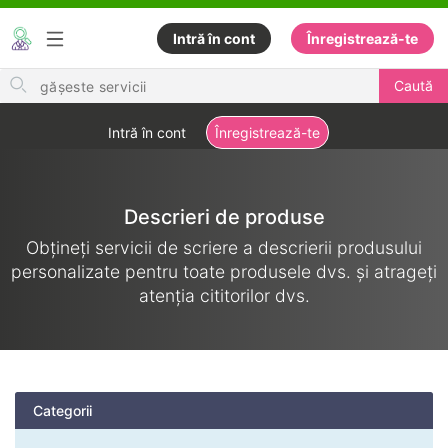
Intră în cont
Înregistrează-te
Search
Caută
for
items
Intră în cont
Înregistrează-te
Descrieri de produse
Obțineți servicii de scriere a descrierii produsului
personalizate pentru toate produsele dvs. și atrageți
atenția cititorilor dvs.
Categorii