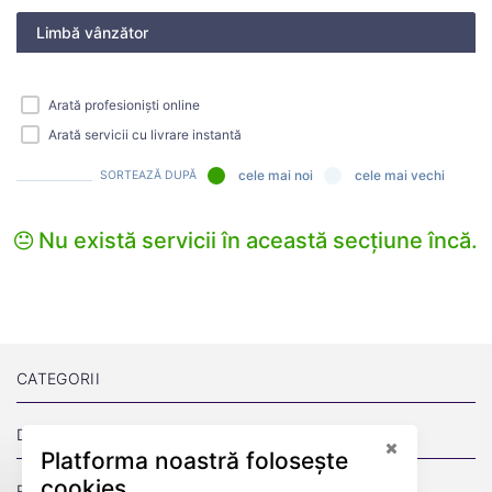
Limbă vânzător
Arată profesioniști online
Arată servicii cu livrare instantă
cele mai noi
cele mai vechi
SORTEAZĂ DUPĂ
Nu există servicii în această secțiune încă.
CATEGORII
DESPRE
Platforma noastră folosește
cookies
PAGINI