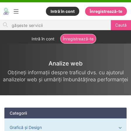
Intră în cont
Înregistrează-te
Search
Caută
for
items
Intră în cont
Înregistrează-te
Analize web
Obțineți informații despre traficul dvs. cu ajutorul
analizelor web și urmăriți îmbunătățirea performanței
Categorii
Grafică și Design