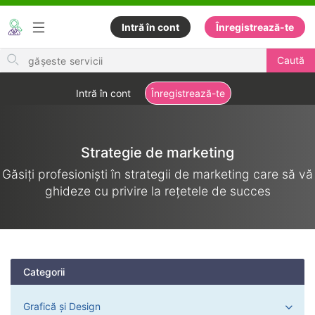
Intră în cont
Înregistrează-te
Search
Caută
for
items
Intră în cont
Înregistrează-te
Strategie de marketing
Găsiți profesioniști în strategii de marketing care să vă
ghideze cu privire la rețetele de succes
Categorii
Grafică și Design