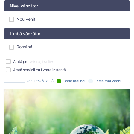
Nivel vânzător
Nou venit
Limbă vânzător
Română
Arată profesioniști online
Arată servicii cu livrare instantă
cele mai noi
cele mai vechi
SORTEAZĂ DUPĂ