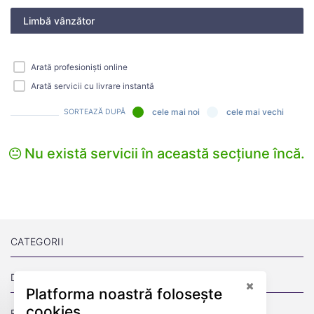
Limbă vânzător
Arată profesioniști online
Arată servicii cu livrare instantă
cele mai noi
cele mai vechi
SORTEAZĂ DUPĂ
Nu există servicii în această secțiune încă.
CATEGORII
DESPRE
Platforma noastră folosește
cookies
PAGINI