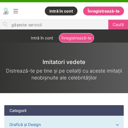
Intră în cont
Înregistrează-te
Search
Caută
for
items
Intră în cont
Înregistrează-te
Imitatori vedete
Distrează-te pe tine și pe ceilalți cu aceste imitații
neobișnuite ale celebrităților
Categorii
Grafică și Design