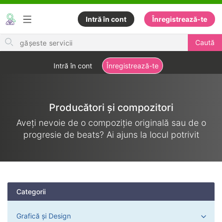
Intră în cont
Înregistrează-te
Search
Caută
for
items
Intră în cont
Înregistrează-te
Producători și compozitori
Aveți nevoie de o compoziție originală sau de o
progresie de beats? Ai ajuns la locul potrivit
Categorii
Grafică și Design