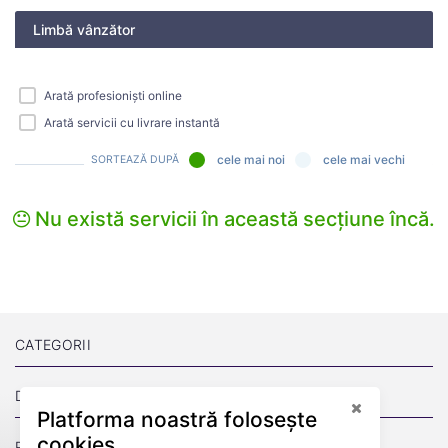
Limbă vânzător
Arată profesioniști online
Arată servicii cu livrare instantă
cele mai noi
cele mai vechi
SORTEAZĂ DUPĂ
Nu există servicii în această secțiune încă.
CATEGORII
DESPRE
Platforma noastră folosește
cookies
PAGINI