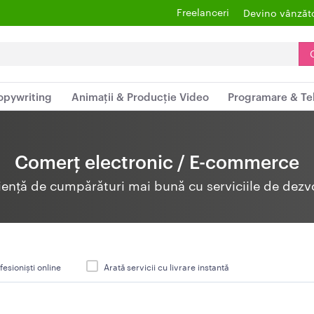
Freelanceri
Devino vânzăt
opywriting
Animații & Producție Video
Programare & Te
Comerț electronic / E-commerce
riență de cumpărături mai bună cu serviciile de dez
fesioniști online
Arată servicii cu livrare instantă