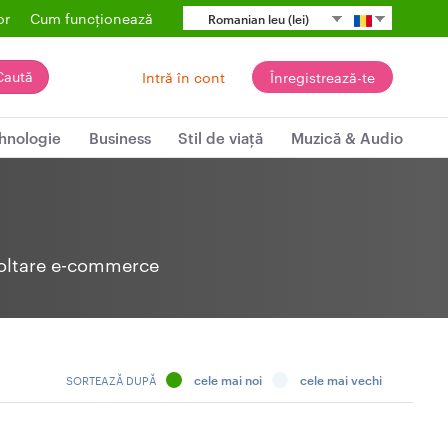
or
Cum funcționează
Romanian leu (lei)
Caută
Intră în cont
Înregistrează-te
hnologie
Business
Stil de viață
Muzică & Audio
voltare e-commerce
cele mai noi
cele mai vechi
SORTEAZĂ DUPĂ