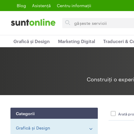
Blog
Asistență
Centru informații
Search
for
items
Grafică și Design
Marketing Digital
Traduceri & C
Construiți o expe
Categorii
Arată pro
Grafică și Design