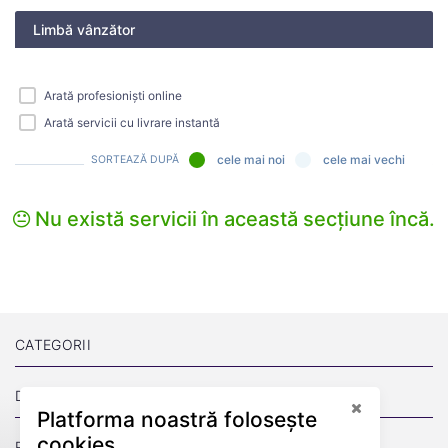
Limbă vânzător
Arată profesioniști online
Arată servicii cu livrare instantă
cele mai noi
cele mai vechi
SORTEAZĂ DUPĂ
Nu există servicii în această secțiune încă.
CATEGORII
DESPRE
Platforma noastră folosește
cookies
PAGINI