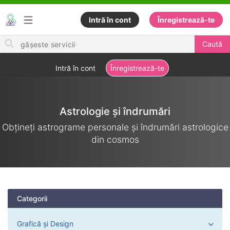
Intră în cont
Înregistrează-te
Search
Caută
for
items
Intră în cont
Înregistrează-te
Astrologie și îndrumări
Obțineți astrograme personale și îndrumări astrologice
din cosmos
Categorii
Grafică și Design