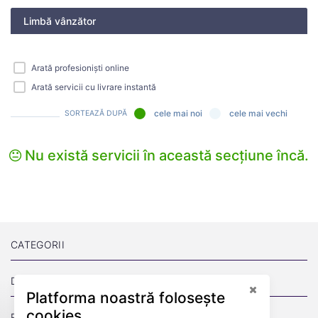
Limbă vânzător
Arată profesioniști online
Arată servicii cu livrare instantă
cele mai noi
cele mai vechi
SORTEAZĂ DUPĂ
Nu există servicii în această secțiune încă.
CATEGORII
DESPRE
Platforma noastră folosește
cookies
PAGINI