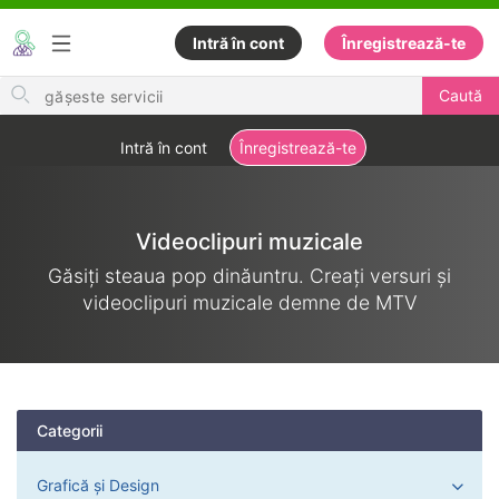
Intră în cont
Înregistrează-te
Search
Caută
for
items
Intră în cont
Înregistrează-te
Videoclipuri muzicale
Găsiți steaua pop dinăuntru. Creați versuri și
videoclipuri muzicale demne de MTV
Categorii
Grafică și Design