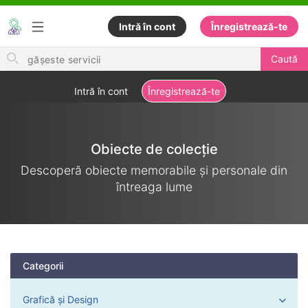
Intră în cont
Înregistrează-te
Search
Caută
for
items
Intră în cont
Înregistrează-te
Obiecte de colecție
Descoperă obiecte memorabile și personale din
întreaga lume
Categorii
Grafică și Design