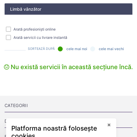
Limbă vânzător
Arată profesioniști online
Arată servicii cu livrare instantă
cele mai noi
cele mai vechi
SORTEAZĂ DUPĂ
Nu există servicii în această secțiune încă.
CATEGORII
DESPRE
Platforma noastră folosește
cookies
PAGINI