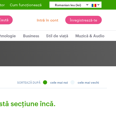
tor
Cum funcționează
Romanian leu (lei)
Caută
Intră în cont
Înregistrează-te
hnologie
Business
Stil de viață
Muzică & Audio
cele mai noi
cele mai vechi
SORTEAZĂ DUPĂ
stă secțiune încă.