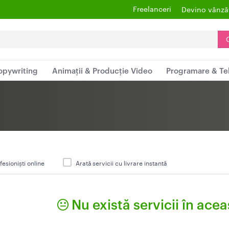
Freelanceri
Devino vânză
opywriting
Animații & Producție Video
Programare & Te
fesioniști online
Arată servicii cu livrare instantă
Nu există servicii în acea