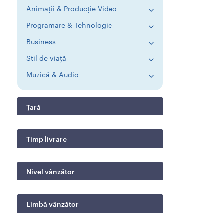
Animații & Producție Video
Programare & Tehnologie
Business
Stil de viață
Muzică & Audio
Țară
Timp livrare
Nivel vânzător
Limbă vânzător