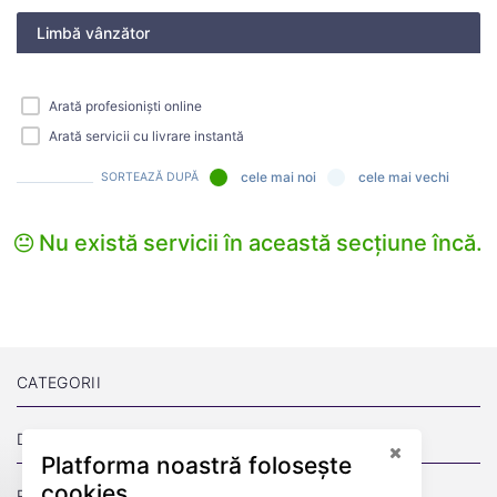
Limbă vânzător
Arată profesioniști online
Arată servicii cu livrare instantă
cele mai noi
cele mai vechi
SORTEAZĂ DUPĂ
Nu există servicii în această secțiune încă.
CATEGORII
DESPRE
Platforma noastră folosește
cookies
PAGINI