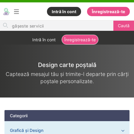
Intră în cont
Înregistrează-te
Search
Caută
for
items
Intră în cont
Înregistrează-te
Design carte poștală
Captează mesajul tău și trimite-l departe prin cărți
poștale personalizate.
Categorii
Grafică și Design