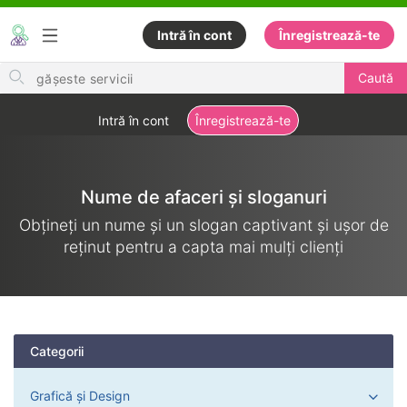
Intră în cont
Înregistrează-te
Search
Caută
for
items
Intră în cont
Înregistrează-te
Nume de afaceri și sloganuri
Obțineți un nume și un slogan captivant și ușor de
reținut pentru a capta mai mulți clienți
Categorii
Grafică și Design