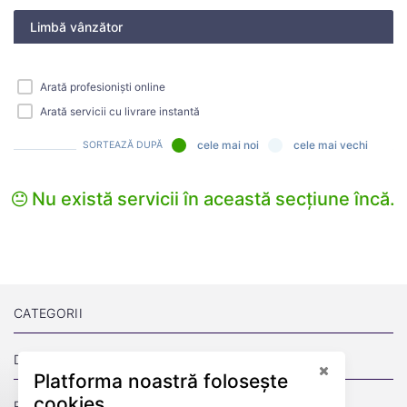
Limbă vânzător
Arată profesioniști online
Arată servicii cu livrare instantă
cele mai noi
cele mai vechi
SORTEAZĂ DUPĂ
Nu există servicii în această secțiune încă.
CATEGORII
DESPRE
Platforma noastră folosește
cookies
PAGINI