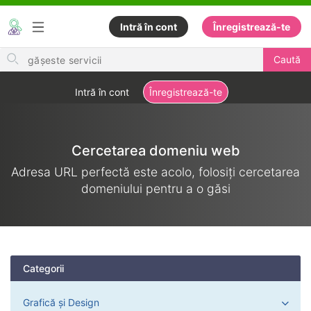
Intră în cont
Înregistrează-te
Search
Caută
for
items
Intră în cont
Înregistrează-te
Cercetarea domeniu web
Adresa URL perfectă este acolo, folosiți cercetarea
domeniului pentru a o găsi
Categorii
Grafică și Design