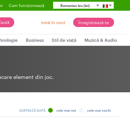
or
Cum funcționează
Romanian leu (lei)
Caută
Intră în cont
Înregistrează-te
hnologie
Business
Stil de viață
Muzică & Audio
ecare element din joc.
cele mai noi
cele mai vechi
SORTEAZĂ DUPĂ